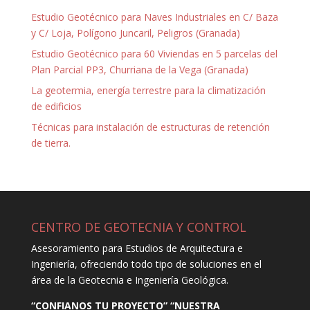
Estudio Geotécnico para Naves Industriales en C/ Baza
y C/ Loja, Polígono Juncaril, Peligros (Granada)
Estudio Geotécnico para 60 Viviendas en 5 parcelas del
Plan Parcial PP3, Churriana de la Vega (Granada)
La geotermia, energía terrestre para la climatización
de edificios
Técnicas para instalación de estructuras de retención
de tierra.
CENTRO DE GEOTECNIA Y CONTROL
Asesoramiento para Estudios de Arquitectura e
Ingeniería, ofreciendo todo tipo de soluciones en el
área de la Geotecnia e Ingeniería Geológica.
“CONFIANOS TU PROYECTO” “NUESTRA