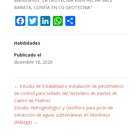
asesoramos “LA GEOTECNIA BIEN HECHA SALE
BARATA, CONFÍA EN CG GEOTECNIA”
Facebook
Twitter
LinkedIn
WhatsApp
Compartir
Habilidades
Publicado el
diciembre 18, 2020
←
Estudio de Estabilidad e Instalación de piezómetros
de control para Sellado del Vertedero de Inertes de
Castro de Filabres
Estudio Hidrogeológico y Geofísico para pozo de
extracción de aguas subterráneas en Moclinejo
(Málaga)
→