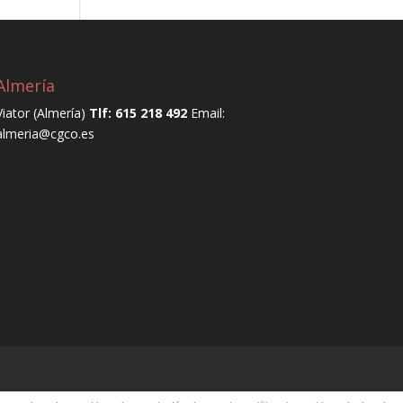
Almería
Viator (Almería)
Tlf: 615 218 492
Email:
almeria@cgco.es