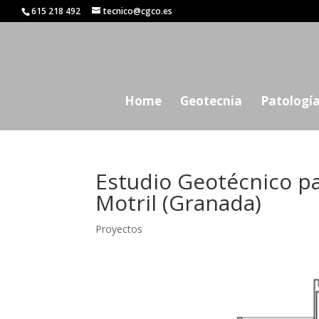
615 218 492
tecnico@cgco.es
Home
Geotecnia
Patología
Estudio Geotécnico pa
Motril (Granada)
Proyectos